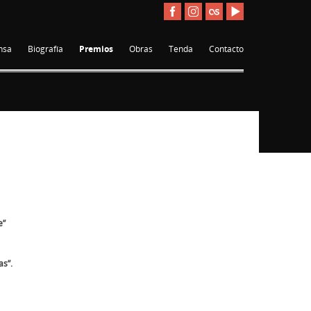
nsa
Biografía
Premios
Obras
Tenda
Contacto
e”
as”.