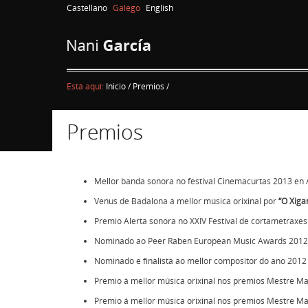
Castellano
Galego
English
Está aquí:
Inicio
/
Premios
/
Premios
Mellor banda sonora no festival
Cinemacurtas
2013 en 
Venus de Badalona
á mellor música orixinal por
“O Xiga
Premio Alerta sonora
no XXIV Festival de cortametraxes 
Nominado ao
Peer Raben European Music Awards 2012
Nominado e finalista ao mellor compositor do ano 201
Premio á mellor música orixinal nos premios
Mestre Ma
Premio á mellor música orixinal nos premios
Mestre Ma