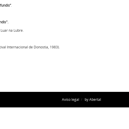
fundis”
.
ndis".
 Luar na Lubre.
tival Internacional de Donostia, 1983).
Aviso legal
/
by Abertal