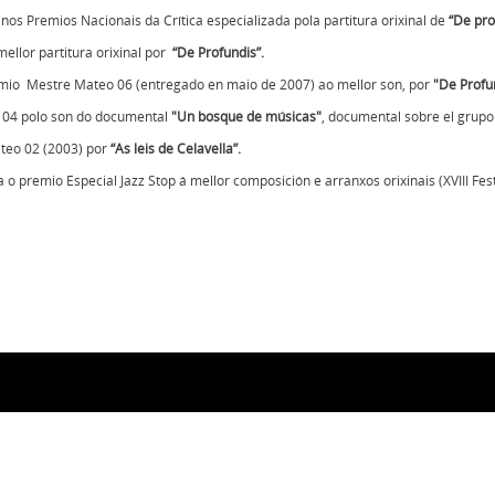
7 nos
Premios Nacionais da Crítica especializada
pola partitura orixinal de
“De pro
llor partitura orixinal por
“De Profundis”.
remio
Mestre Mateo 06
(entregado en maio de 2007) ao mellor son, por
"De Profu
 04
polo son do documental
"Un bosque de músicas"
, documental sobre el grupo
teo 02
(2003) por
“As leis de Celavella”.
a o
premio Especial Jazz Stop
á mellor composición e arranxos orixinais (XVIII Fes