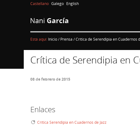
Castellano
Galego
English
Está aquí:
Inicio
/
Prensa
/
Crítica de Serendipia en Cuadernos d
Crítica de Serendipia en 
08 de febrero de 2015
Enlaces
Crítica Serendipia en Cuadernos de Jazz