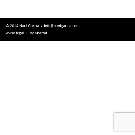
© 2014 Nani García /
info@nanigarcia.com
Aviso legal
/
by Abertal