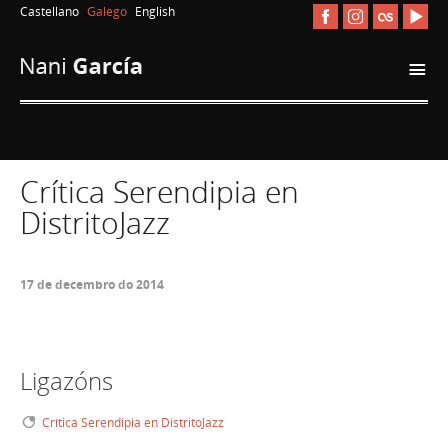
Castellano
Galego
English
i
Crítica Serendipia en
DistritoJazz
17 de decembro do 2014
Ligazóns
Crítica Serendipia en DistritoJazz