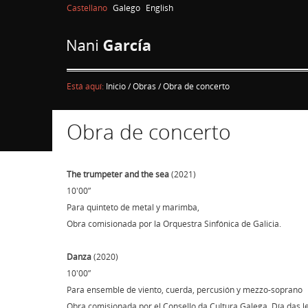
Castellano
Galego
English
Está aquí:
Inicio
/
Obras
/
Obra de concerto
Obra de concerto
The trumpeter and the sea
(2021)
10'00”
Para quinteto de metal y marimba,
Obra comisionada por la Orquestra Sinfónica de Galicia.
Danza
(2020)
10'00”
Para ensemble de viento, cuerda, percusión y mezzo-soprano
Obra comisionada por el Consello da Cultura Galega. Día das l