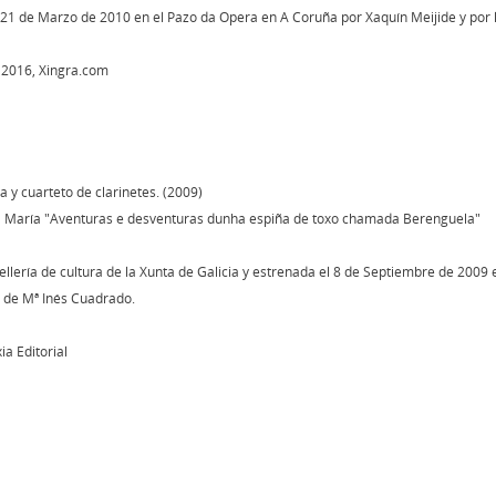
 21 de Marzo de 2010 en el Pazo da Opera en A Coruña por Xaquín Meijide y por 
 2016, Xingra.com
 y cuarteto de clarinetes. (2009)
l María "Aventuras e desventuras dunha espiña de toxo chamada Berenguela"
llería de cultura de la Xunta de Galicia y estrenada el 8 de Septiembre de 2009 e
z de Mª Inés Cuadrado.
a Editorial