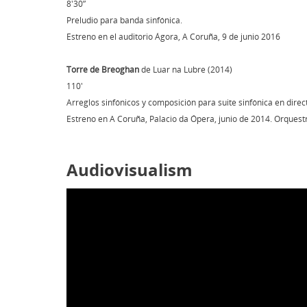
8'30”
Preludio para banda sinfónica.
Estreno en el auditorio Ágora, A Coruña, 9 de junio 2016
Torre de Breoghan
de Luar na Lubre (2014)
110'
Arreglos sinfónicos y composición para suite sinfónica en direc
Estreno en A Coruña, Palacio da Ópera, junio de 2014. Orquestr
Audiovisualism