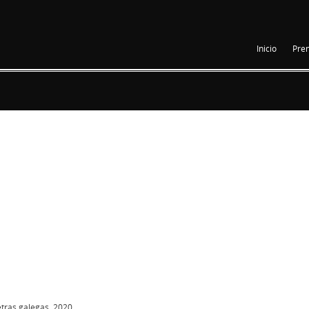
Inicio
Pre
etras galegas, 2020